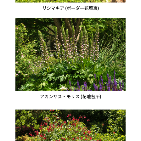
リシマキア (ボーダー花壇東)
アカンサス・モリス (花壇各所)