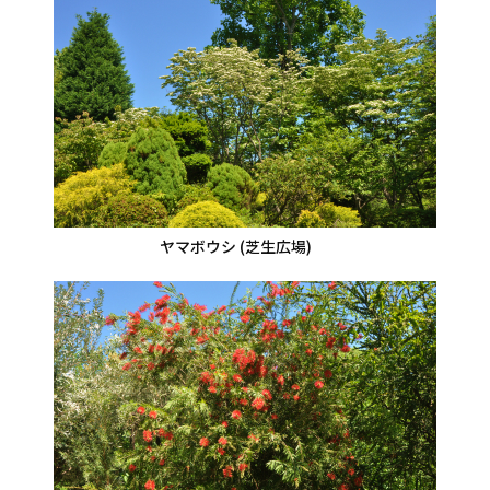
ヤマボウシ (芝生広場)