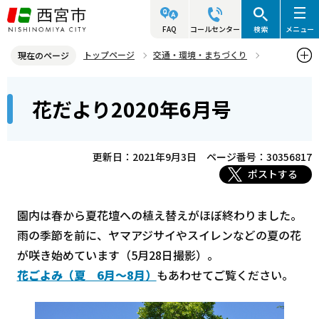
こ
の
FAQ
コールセンター
検索
メニュー
ペ
トップページ
交通・環境・まちづくり
現在のページ
ー
環境・緑化・衛生
花と緑
北山緑化植物園
花だより
本
ジ
花だより2020年6月号
花だよりバックナンバー
6月
花だより2020年6月号
文
の
こ
先
こ
頭
更新日：2021年9月3日
ページ番号：30356817
か
で
ポストする
ら
す
園内は春から夏花壇への植え替えがほぼ終わりました。
雨の季節を前に、ヤマアジサイやスイレンなどの夏の花
が咲き始めています（5月28日撮影）。
花ごよみ（夏 6月～8月）
もあわせてご覧ください。