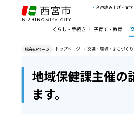
こ
音声読み上げ・文字
の
ペ
くらし・手続き
子育て・教育
ー
ジ
の
トップページ
交通・環境・まちづくり
現在のページ
先
本
頭
文
地域保健課主催の
で
こ
す
こ
ます。
か
ら