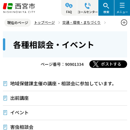
こ
の
FAQ
コールセンター
検索
メニュー
ペ
トップページ
交通・環境・まちづくり
現在のページ
ー
環境・緑化・衛生
害虫対策
各種相談会・イベント
本
ジ
各種相談会・イベント
文
の
こ
先
こ
頭
ポストする
ページ番号：90901334
か
で
ら
す
地域保健課主催の講座・相談会に参加しています。
出前講座
イベント
害虫相談会