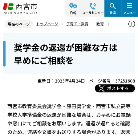
こ
の
FAQ
コールセンター
検索
メニュー
ペ
トップページ
子育て・教育
教育
現在のページ
ー
奨学金・保護者への助成
本
ジ
奨学金の返還が困難な方は
奨学金の返還が困難な方は早めにご相談を
文
の
こ
先
早めにご相談を
こ
頭
か
で
ら
更新日：2023年4月24日
ページ番号：37251608
す
ポストする
西宮市教育委員会奨学金・藤田奨学金・西宮市私立高等
学校入学準備金の返還が困難な場合は、お早めにお電話
や窓口にてご相談をお願いします。返還が遅れると確認
のため、連絡や文書をお送りする場合があります。返還