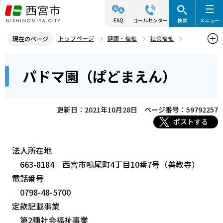
こ
の
FAQ
コールセンター
検索
メニュー
ペ
トップページ
健康・福祉
社会福祉
現在のページ
ー
社会福祉法人情報
パドマ園（ぱどまえん）
本
ジ
パドマ園（ぱどまえん）
文
の
こ
先
こ
頭
更新日：2021年10月28日
ページ番号：59792257
か
で
ポストする
ら
す
法人所在地
663-8184 西宮市鳴尾町4丁目10番7号（善教寺）
電話番号
0798-48-5700
定款記載事業
第2種社会福祉事業