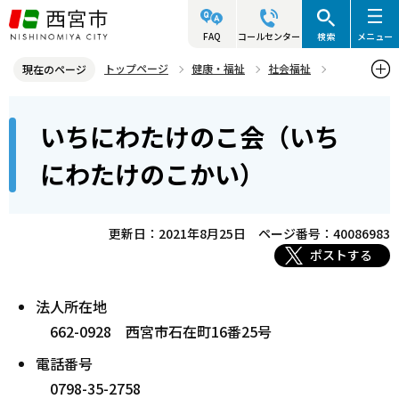
こ
の
FAQ
コールセンター
検索
メニュー
ペ
トップページ
健康・福祉
社会福祉
現在のページ
ー
社会福祉法人情報
本
ジ
いちにわたけのこ会（いち
いちにわたけのこ会（いちにわたけのこかい）
文
の
こ
先
にわたけのこかい）
こ
頭
か
で
ら
更新日：2021年8月25日
ページ番号：40086983
す
ポストする
法人所在地
662-0928 西宮市石在町16番25号
電話番号
0798-35-2758