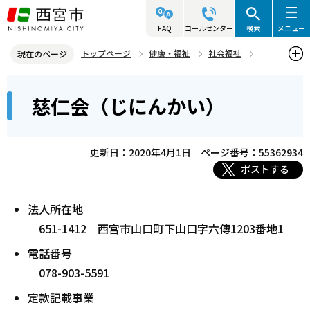
こ
の
FAQ
コールセンター
検索
メニュー
ペ
トップページ
健康・福祉
社会福祉
現在のページ
ー
社会福祉法人情報
慈仁会（じにんかい）
本
ジ
慈仁会（じにんかい）
文
の
こ
先
こ
頭
更新日：2020年4月1日
ページ番号：55362934
か
で
ポストする
ら
す
法人所在地
651-1412 西宮市山口町下山口字六傳1203番地1
電話番号
078-903-5591
定款記載事業