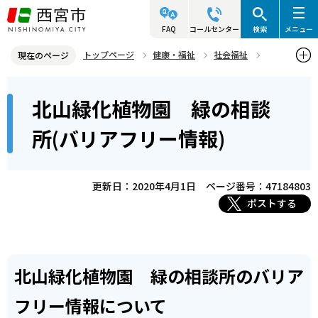
こ
の
FAQ
コールセンター
検索
メニュー
ペ
トップページ
健康・福祉
社会福祉
現在のページ
ー
バリアフリー
バリアフリー情報について
本
ジ
北山緑化植物園 緑の相談
スポーツ・文化施設
文
の
こ
先
北山緑化植物園 緑の相談所(バリアフリー情報)
所(バリアフリー情報)
こ
頭
か
で
ら
更新日：2020年4月1日
ページ番号：47184803
す
ポストする
北山緑化植物園 緑の相談所のバリア
フリー情報について