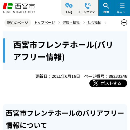
こ
の
FAQ
コールセンター
検索
メニュー
ペ
トップページ
健康・福祉
社会福祉
現在のページ
ー
バリアフリー
バリアフリー情報について
本
ジ
西宮市フレンテホール(バリ
スポーツ・文化施設
西宮市フレンテホール(バリアフリー情報)
文
の
こ
先
アフリー情報)
こ
頭
か
で
ら
更新日：2021年6月16日
ページ番号：88233246
す
ポストする
西宮市フレンテホールのバリアフリー
情報について