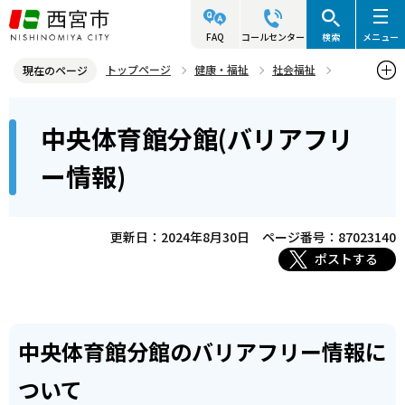
こ
の
FAQ
コールセンター
検索
メニュー
ペ
トップページ
健康・福祉
社会福祉
現在のページ
ー
バリアフリー
バリアフリー情報について
本
ジ
中央体育館分館(バリアフリ
スポーツ・文化施設
中央体育館分館(バリアフリー情報)
文
の
こ
先
ー情報)
こ
頭
か
で
ら
更新日：2024年8月30日
ページ番号：87023140
す
ポストする
中央体育館分館のバリアフリー情報に
ついて