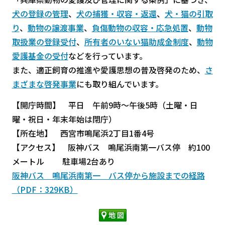
犬の登録の管理
、
犬の捕獲・収容・返還
、
犬・猫の引取
り
、
動物の譲渡事業
、
負傷動物の収容・応急処置
、
動物
取扱業の登録受付
、
所有者のいない猫助成金制度
、
動物
愛護基金の受付
などを行っています。
また、適正飼育の推進や愛護思想の普及啓発のため、
さ
まざまな啓発事業
にも取り組んでいます。
【開庁時間】 平日 午前9時～午後5時（土曜・日
曜・祝日・年末年始は閉庁）
【所在地】 西宮市鳴尾浜2丁目1番4号
【アクセス】 阪神バス 鳴尾浜南第一バス停 約100
メートル 駐車場2台あり
阪神バス 鳴尾浜南第一 バス停から施設までの経路
（PDF：329KB）