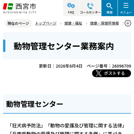
こ
の
FAQ
コールセンター
検索
メニュー
ペ
トップページ
健康・福祉
健康・保健所情報
現在のページ
ー
動物管理センター
業務案内
動物管理センター業務案内
本
ジ
動物管理センター業務案内
文
の
こ
先
こ
頭
更新日：2026年6月4日
ページ番号：26096709
か
で
ポストする
ら
す
動物管理センター
「狂犬病予防法」「動物の愛護及び管理に関する法律」
「兵庫県動物の愛護及び管理に関する条例」に基づき、