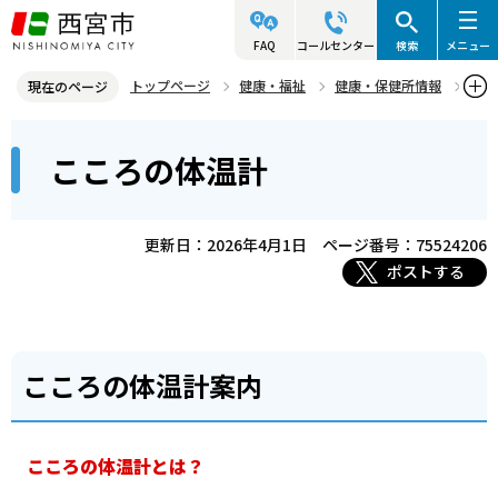
こ
の
FAQ
コールセンター
検索
メニュー
ペ
トップページ
健康・福祉
健康・保健所情報
現在のページ
ー
自殺対策
こころの体温計
本
ジ
こころの体温計
文
の
こ
先
こ
頭
更新日：2026年4月1日
ページ番号：75524206
か
で
ポストする
ら
す
こころの体温計案内
こころの体温計とは？