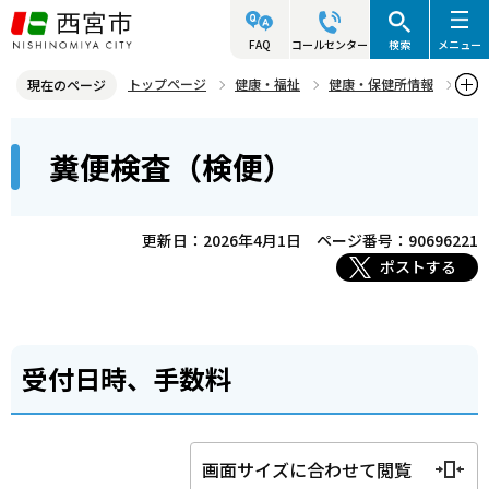
こ
の
FAQ
コールセンター
検索
メニュー
ペ
トップページ
健康・福祉
健康・保健所情報
現在のページ
ー
衛生検査
糞便検査（検便）
本
ジ
糞便検査（検便）
文
の
こ
先
こ
頭
更新日：2026年4月1日
ページ番号：90696221
か
で
ポストする
ら
す
受付日時、手数料
画面サイズに合わせて閲覧