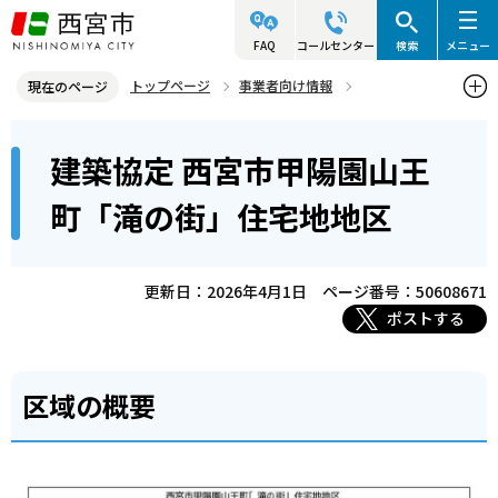
こ
の
FAQ
コールセンター
検索
メニュー
ペ
トップページ
事業者向け情報
現在のページ
ー
建築・許可・申請等
開発・建築
建築協定について
本
ジ
建築協定 西宮市甲陽園山王
建築協定 西宮市甲陽園山王町「滝の街」住宅地地区
文
の
こ
先
町「滝の街」住宅地地区
こ
頭
か
で
ら
更新日：2026年4月1日
ページ番号：50608671
す
ポストする
区域の概要