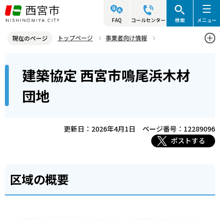
こ
の
FAQ
コールセンター
検索
メニュー
ペ
トップページ
事業者向け情報
現在のページ
ー
建築・許可・申請等
開発・建築
建築協定について
本
ジ
建築協定 西宮市鳴尾浜木材
建築協定 西宮市鳴尾浜木材団地
文
の
こ
先
団地
こ
頭
か
で
ら
更新日：2026年4月1日
ページ番号：12289096
す
ポストする
区域の概要