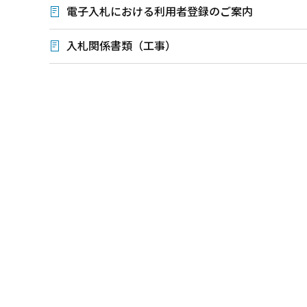
電子入札における利用者登録のご案内
入札関係書類（工事）
本
文
こ
こ
ま
で