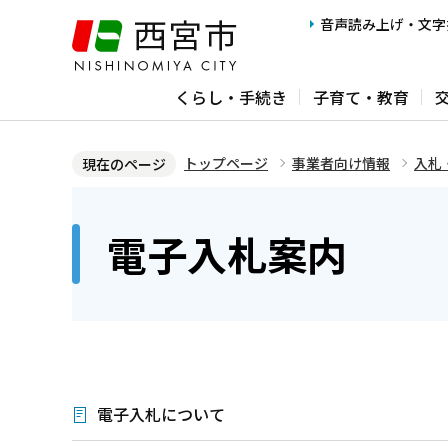
こ
音声読み上げ・文字
の
ペ
くらし・手続き
子育て・教育
ー
ジ
の
トップページ
事業者向け情報
入札
現在のページ
先
本
頭
文
電子入札案内
で
こ
す
こ
か
ら
電子入札について