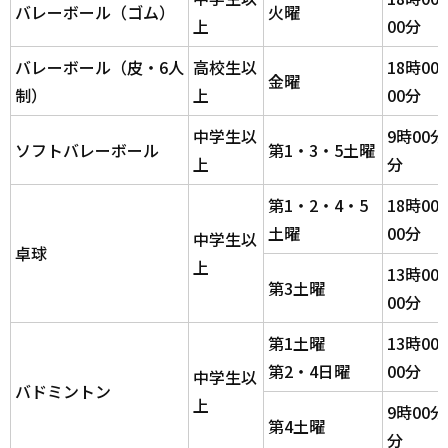
バレーボール（ゴム）
火曜
上
00分
バレーボール（皮・6人
高校生以
18時00
金曜
制）
上
00分
中学生以
9時00分
ソフトバレーボール
第1・3・5土曜
上
分
第1・2・4・5
18時00
土曜
00分
中学生以
卓球
上
13時00
第3土曜
00分
第1土曜
13時00
第2・4日曜
00分
中学生以
バドミントン
上
9時00分
第4土曜
分