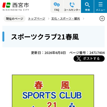
こ
の
FAQ
コールセンター
検索
メニュー
ペ
トップページ
文化・スポーツ・観光
現在のページ
ー
スポーツ
スポーツクラブ21
スポーツクラブ21春風
本
ジ
スポーツクラブ21春風
文
の
こ
先
こ
頭
更新日：2026年6月8日
ページ番号：24717404
か
で
ポストする
ら
す