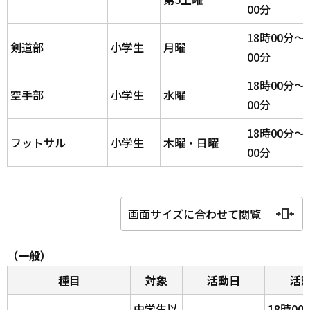
00分
18時00分～
剣道部
小学生
月曜
00分
18時00分～
空手部
小学生
水曜
00分
18時00分～
フットサル
小学生
木曜・日曜
00分
画面サイズに合わせて閲覧
（一般）
種目
対象
活動日
活
中学生以
18時00