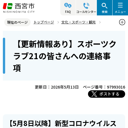
こ
の
FAQ
コールセンター
検索
メニュー
ペ
トップページ
文化・スポーツ・観光
現在のページ
ー
スポーツ
スポーツクラブ21
本
ジ
【更新情報あり】スポーツク
【更新情報あり】スポーツクラブ21の皆さんへの連絡事項
文
の
こ
先
ラブ21の皆さんへの連絡事
こ
頭
項
か
で
ら
す
更新日：2026年5月13日
ページ番号：97993016
ポストする
【5月8日以降】新型コロナウイルス