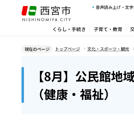
こ
音声読み上げ・文字
の
ペ
くらし・手続き
子育て・教育
ー
ジ
の
トップページ
文化・スポーツ・観光
現在のページ
先
本
頭
文
【8月】公民館地
で
こ
す
こ
（健康・福祉）
か
ら