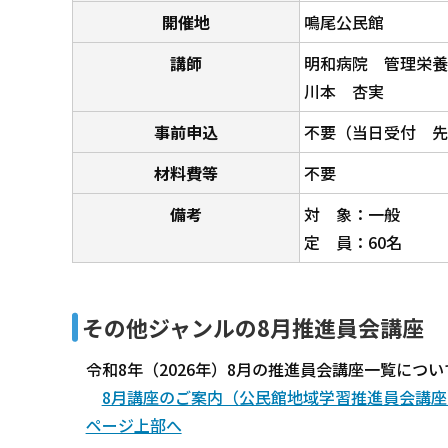
開催地
鳴尾公民館
講師
明和病院 管理栄
川本 杏実
事前申込
不要（当日受付 先
材料費等
不要
備考
対 象：一般
定 員：60名
その他ジャンルの8月推進員会講座
令和8年（2026年）8月の推進員会講座一覧につ
8月講座のご案内（公民館地域学習推進員会講座
ページ上部へ