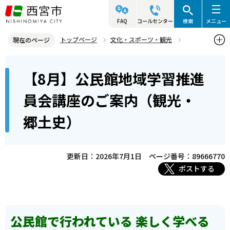
こ
の
FAQ
コールセンター
検索
メニュー
ペ
トップページ
文化・スポーツ・観光
現在のページ
ー
生涯学習
公民館イベント
公民館地域学習推進員会講座
本
ジ
【8月】公民館地域学習推進
【8月】公民館地域学習推進員会講座のご案内（観光・郷土史）
文
の
こ
先
員会講座のご案内（観光・
こ
頭
郷土史）
か
で
ら
す
更新日：2026年7月1日
ページ番号：89666770
ポストする
公民館で行われている 楽しく学べる