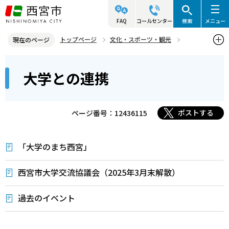
こ
の
FAQ
コールセンター
検索
メニュー
ペ
トップページ
文化・スポーツ・観光
現在のページ
ー
大学との連携
大学との連携
本
ジ
大学との連携
文
の
こ
先
こ
頭
ポストする
ページ番号：12436115
か
で
ら
す
「大学のまち西宮」
西宮市大学交流協議会（2025年3月末解散）
過去のイベント
本