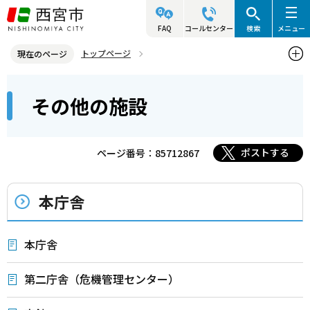
こ
の
FAQ
コールセンター
検索
メニュー
ペ
トップページ
現在のページ
ー
西宮市の施設（アクセス・利用案内）
その他の施設
本
ジ
その他の施設
文
の
こ
先
こ
頭
ポストする
ページ番号：85712867
か
で
ら
す
本庁舎
本庁舎
第二庁舎（危機管理センター）