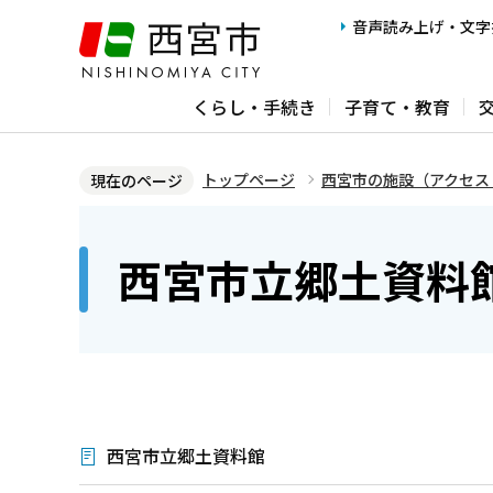
こ
音声読み上げ・文字
の
ペ
くらし・手続き
子育て・教育
ー
ジ
の
トップページ
西宮市の施設（アクセス
現在のページ
先
本
頭
文
西宮市立郷土資料
で
こ
す
こ
か
ら
西宮市立郷土資料館