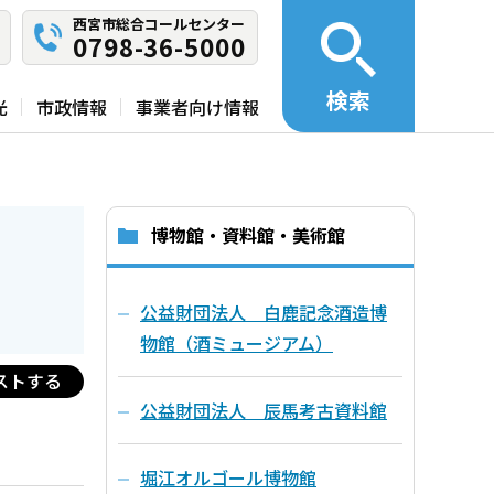
西宮市総合コールセンター
0798-36-5000
検索
光
市政情報
事業者向け情報
博物館・資料館・美術館
公益財団法人 白鹿記念酒造博
物館（酒ミュージアム）
ストする
公益財団法人 辰馬考古資料館
堀江オルゴール博物館