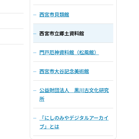
西宮市貝類館
西宮市立郷土資料館
門戸厄神資料館（松風館）
西宮市大谷記念美術館
公益財団法人 黒川古文化研究
所
『にしのみやデジタルアーカイ
ブ』とは