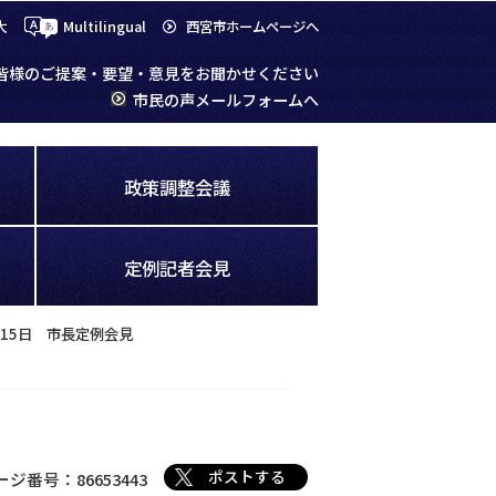
大
Multilingual
西宮市ホームページへ
皆様のご提案・要望・意見をお聞かせください
市民の声メールフォームへ
政策調整会議
定例記者会見
月15日 市長定例会見
ポストする
ージ番号：86653443