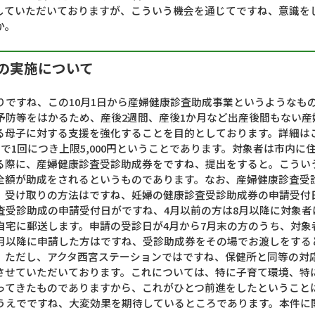
していただいておりますが、こういう機会を通じてですね、意識を
か。
業の実施について
りですね、この10月1日から産婦健康診査助成事業というようなも
予防等をはかるため、産後2週間、産後1か月など出産後間もない産
る母子に対する支援を強化することを目的としております。詳細は
で1回につき上限5,000円ということであります。対象者は市内に
る際に、産婦健康診査受診助成券をですね、提出をすると。こうい
全額が助成をされるというものであります。なお、産婦健康診査受
。受け取りの方法はですね、妊婦の健康診査受診助成券の申請受付
査受診助成の申請受付日がですね、4月以前の方は8月以降に対象者
自宅に郵送します。申請の受診日が4月から7月末の方のうち、対象
8月以降に申請した方はですね、受診助成券をその場でお渡しをする
。ただし、アクタ西宮ステーションではですね、保健所と同等の対
させていただいております。これについては、特に子育て環境、特
ってきたものでありますから、これがひとつ前進をしたということ
うえでですね、大変効果を期待しているところであります。本件に