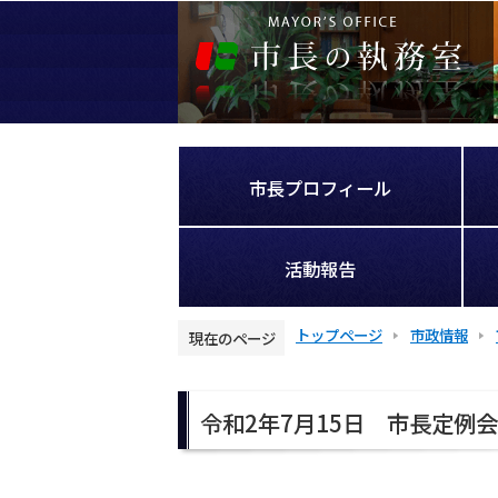
こ
の
ペ
ー
ジ
の
先
市長プロフィール
頭
で
す
活動報告
トップページ
市政情報
現在のページ
本
文
令和2年7月15日 市長定例
こ
こ
か