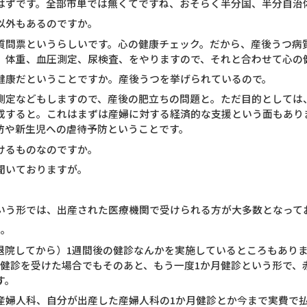
はずです。全部市単では無くてですね、おそらく半分国、半分自治
以外もあるのですか。
質問票というらしいです。心の健康チェック。だから、産後うつ病
、体重、血圧測定、尿検査、をやりますので、それと合わせて心の
健康だということですか。産後うつを挙げられているので。
測定などもしますので、産後の肥立ちの問題と。ただ目的としては
成すると。これはまずは産婦に対する経済的な支援という面もあり
防や新生児への虐待予防ということです。
けるものなのですか。
聞いておりますが。
いう形では、出産された医療機関で受けられる方が大多数となって
と。
退院してから）1週間後の健診なんかを実施しているところもありま
間健診を受けた場合でもそのあと、もう一度1か月健診という形で、
す。
産婦人科、自分が出産した産婦人科の1か月健診とか今まで実費で