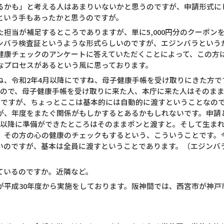
るかも」と考える人はあまりいないかと思うのですが、申請形式に
という手もあったかと思うのですが。
担当が補足するところでありますが、単に5,000円分のクーポン
ンバラ検査証というような形式らしいのですが、エジンバラという
健康チェックのアンケートに答えていただくことによって、この方
なプロセスがあるという風に思っております。
ね、令和2年4月以降にですね、母子健康手帳を受け取りにきた方で
すので、母子健康手帳を受け取りに来た人、本庁に来た人はそのま
のですが、ちょっとここは基本的には自動的に渡すということなので
が、年度をまたぐ関係がもしかするとあるかもしれないです。申請
月以降に準備ができたところはそのままポンと渡すと。そして生ま
、その方の心の健康のチェックもするという、こういうことです。
いのですが、基本は全員に渡すということであります。（エジンバラ
ているのですか。近隣など。
が平成30年度から実施をしております。阪神間では、西宮市が神戸
。