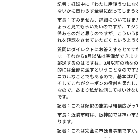
記者：妊娠中に「わたし産後うつにな
ないかに関わらず全員に配ってしまう
市長：すみません、詳細についてはまた
ょっと見てもらいたいのですが、エジ
係あるのだと思うのですが。こういう
れを確認をさせていただくというよう
質問にダイレクトにお答えするとです
す。それから8月以降は準備ができま
郵送するのはですね、3月以前の話な
的には全部に渡すということなのです
ニカルなことでもあるので、基本は8
そしてこれがクーポンの役割も果たし
なので、あまり私が推測してはいけな
です。
記者：これは類似の施策は結構広がっ
市長：近隣市町は、阪神間では神戸市
ります。
記者：これは完全に市独自事業ですか