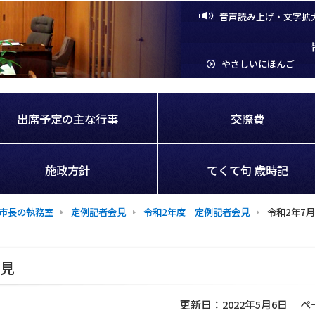
音声読み上げ・文字拡
やさしいにほんご
出席予定の主な行事
交際費
施政方針
てくて句 歳時記
市長の執務室
定例記者会見
令和2年度 定例記者会見
令和2年7
会見
更新日：2022年5月6日
ペ