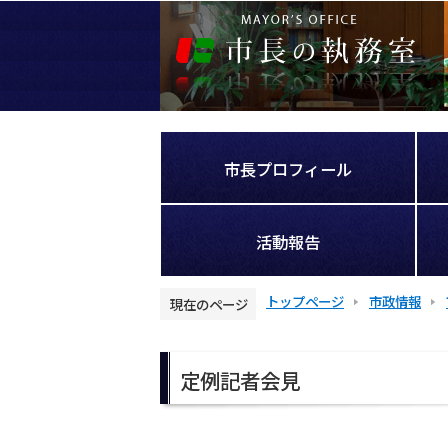
こ
の
ペ
ー
ジ
の
先
市長プロフィール
頭
で
す
活動報告
トップページ
市政情報
現在のページ
本
文
定例記者会見
こ
こ
か