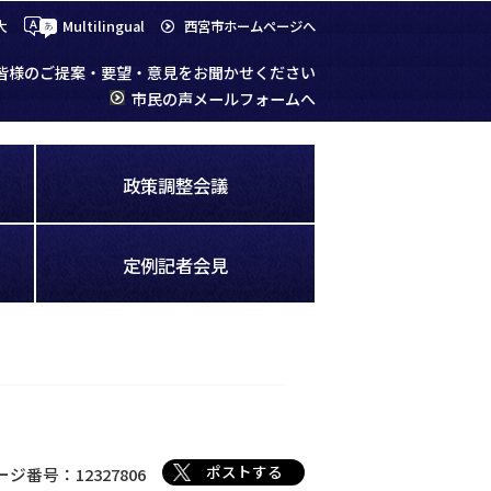
大
Multilingual
西宮市ホームページへ
皆様のご提案・要望・意見をお聞かせください
市民の声メールフォームへ
政策調整会議
定例記者会見
ポストする
ージ番号：12327806