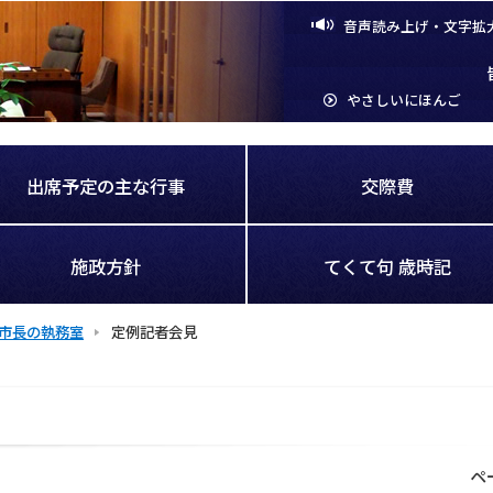
音声読み上げ・文字拡
やさしいにほんご
出席予定の主な行事
交際費
施政方針
てくて句 歳時記
市長の執務室
定例記者会見
ペ