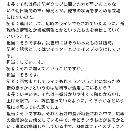
市長：それは県庁記者クラブに聞いた方が早いんじゃな
い？朝日新聞の神戸総局とか。他市の状況をまとめる立場
にはないので。
記者：運用として、尼崎のラインでもされていたように、避
難所の情報とか警戒情報とかといったものを発信していく
ということ。
担当：そうですね。災害時にはそういったものは随時。
記者：現状としてはツイッターとフェイスブックはしてい
る。
担当：しています。
記者：それに加えてということですか。
担当：そうです。
記者：西宮市としてラインも作ろうということになった直
接のきっかけというのは尼崎市が活用しているから？
市長：いやいや。それは一番分かりやすくて隣だから申し
上げた訳で。今、課長言っていたように。やろうかなという
風には思っていた訳でしょ。
担当：そうですね。それと石井市長が就任された中で、広報
の全般的なお話をしている中で、今どういうものがあるかと
いう事業の棚卸しをしている中で、SNSはフェイスブックと