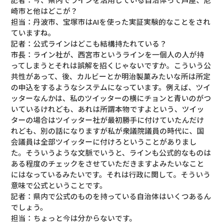
崎市と他はどこが？
担当：丹波市、宝塚市はAIを使った実証実験的なことをされ
ていますね。
記者：公式ラインはどこも結構持たれている？
市長：ライン社が、西宮市というラインを一個人の人が持
ってしまうとそれは誤解を招くじゃないですか。こういう公
共性があって、後、カルビーとか明治製菓みたいな所は所定
の申込をするようなシステムになっています。例えば、ツイ
ッターなんかは、私のツイッターの横にチョンと青いのがつ
いているけれども、あれは所謂本物ですよという、ツイッ
ターの場合はツイッター社が最初勝手に付けていたんだけ
れども、別の話になりますが私が衆議院議員の時代に、国
会議員は全部ツイッターに付けろということがありまし
た。そういうような文脈でいうと、ラインも公式的なものは
ある程度のチェックをさせていただきますよみたいなこと
にはなっているみたいです。それは行政に関して。そういう
意味で公式ということです。
記者：県内で公式のものを持っている自治体はいくつあるん
でしょう。
担当：ちょっと今は分からないです。