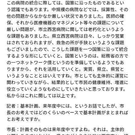
この病院の統合に際しては、国策に沿ったものであるとい
う認識でもあります。中規模の病院などでは、採算性、その
他の問題からなかなか厳しい状況でありました。医師の確
保、それから医療機器のマネジメント等々の課題について
厳しい問題が、市立西宮病院に関しては老朽化というよう
な課題もありました。県立西宮病院は日々、しっかり営業
はされておられますが、救急の所が手狭というような課題
もございましたので、こうした課題を一つ国策に沿って統合
するような形にしていくと、国策というのは、総務省の方で
の一つネットワーク債というのを準備しているようでもあ
りますから、それを活用していくと。実質、県立、県営と
いうようなこととはいえですね。市としても主体的に運営に
関わっていきながら、結果的として市民の健康維持、増進に
役立っていくようなものにしていきたいと思っております。
私からはこれに関しては以上です。
記者：基本計画、来年度中には、というお話でしたが、市
長のお考えではどのくらいのペースで基本計画がまとまれば
とお考えですか。
市長：計画そのものは来年度中ですよね。それは、主体的