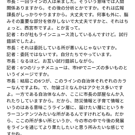
市長：一回ラインの人は来ました。そういう意味では人間
関係ありますから。その後の分析とかですか。それは広報
課長がしっかりやりますから。大丈夫です。何事も外に、脳
みその重要な部分を依存しないで大丈夫ですかと、それはち
ょっと、西宮市ですよ。とか言って。
記者：わが社もラインニュース流しているんですけど。試行
錯誤でしたよ。
市長：それは委託している所が悪いんじゃないですか。
記者：委託ではないです。自分たちでやっています。
市長：なるほど。お互い試行錯誤しながら。
記者：6つのリッチメニューは、市HPでニーズの多いものと
いうイメージですか。
市長：結局この6つが、このラインの自治体それぞれのカラ
ーなんですよね。で、勿論ゴミなんかはアクセス多いです
よ。一方である自治体なんか、ここに市長の部屋なんか入
れたりしていますから。だから、防災情報と子育て情報と
いうのはある意味こうライン層に、届けたい層にというキ
ラーコンテンツみたいな所があるんですけれどもね。だか
ら、ここの所が多い所というか、今の市の中で今後の発展
をラインを通じてより果たしたいと思う所みたいな感じで
すかね。