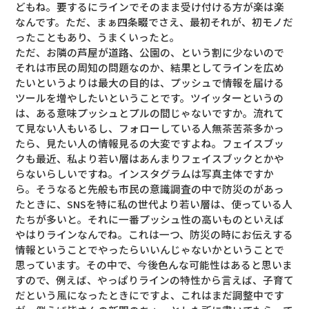
どもね。要するにラインでそのまま受け付ける方が楽は楽
なんです。ただ、まぁ四条畷でさえ、最初それが、初モノだ
ったこともあり、うまくいったと。
ただ、お隣の芦屋が道路、公園の、という割に少ないので
それは市民の周知の問題なのか、結果としてラインを広め
たいというよりは最大の目的は、プッシュで情報を届ける
ツールを増やしたいということです。ツイッターというの
は、ある意味プッシュとプルの間じゃないですか。流れて
て見ない人もいるし、フォローしている人無茶苦茶多かっ
たら、見たい人の情報見るの大変ですよね。フェイスブッ
クも最近、私より若い層はあんまりフェイスブックとかや
らないらしいですね。インスタグラムは写真主体ですか
ら。そうなると先般も市民の意識調査の中で防災のがあっ
たときに、SNSを特に私の世代より若い層は、使っている人
たちが多いと。それに一番プッシュ性の高いものといえば
やはりラインなんでね。これは一つ、防災の時にお伝えする
情報ということでやったらいいんじゃないかということで
思っています。その中で、今後色んな可能性はあると思いま
すので、例えば、やっぱりラインの特性から言えば、子育て
だという風になったときにですよ、これはまだ調整中です