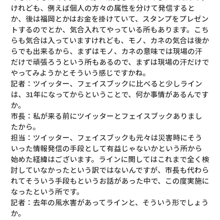
けれども、例えば個人の方々の属性を分けて発信すると
か、後は福岡とかはお金を掛けていて、スタンプをプレゼン
トするのでとか、気合入れてやっている所もあります。こち
らも気合は入っていますけれども、モノ、カネの気合は後か
らでも出来るから、まずはモノ、カネの意味では現場の汗
だけで頑張ろうという所もあるので、まずは現場の汗だけで
やってみようかとそういう感じですかね。
記者：ツイッター、フェイスブックに比べると少しライン
は、31年になってからということで、何か事情があるんです
か。
市長：私が来る前にツイッターとフェイスブックありまし
たから。
担当：ツイッター、フェイスブックも元々は災害時にそう
いった情報発信の手段として有益じゃないかという所から
始めた経緯はございます。ラインに関してはこれまで全く検
討していなかったという訳ではないんですが、市長も代わら
れてそういう手段もというお話があった中で、この度実施に
なったという所です。
記者：去年の風水害があってラインと、そういう形でしょう
か。