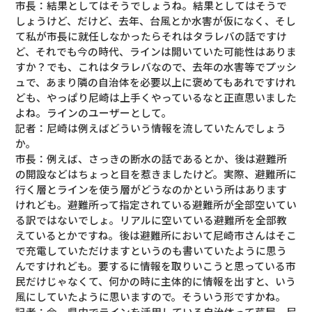
市長：結果としてはそうでしょうね。結果としてはそうで
しょうけど、だけど、去年、台風とか水害が仮になく、そし
て私が市長に就任しなかったらそれはタラレバの話ですけ
ど、それでも今の時代、ラインは開いていた可能性はありま
すか？でも、これはタラレバなので、去年の水害等でプッシ
ュで、あまり隣の自治体を必要以上に褒めてもあれですけれ
ども、やっぱり尼崎は上手くやっているなと正直思いました
よね。ラインのユーザーとして。
記者：尼崎は例えばどういう情報を流していたんでしょう
か。
市長：例えば、さっきの断水の話であるとか、後は避難所
の開設などはちょっと目を惹きましたけど。実際、避難所に
行く層とラインを使う層がどうなのかという所はあります
けれども。避難所って指定されている避難所が全部空いてい
る訳ではないでしょ。リアルに空いている避難所を全部教
えているとかですね。後は避難所において尼崎市さんはそこ
で充電していただけますというのも書いていたように思う
んですけれども。要するに情報を取りいこうと思っている市
民だけじゃなくて、何かの時に主体的に情報を出すと、いう
風にしていたように思いますので。そういう形ですかね。
記者：今、県内でラインを活用している自治体って芦屋、尼