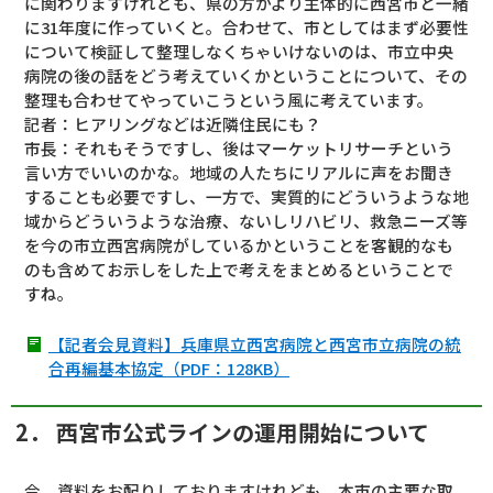
に関わりますけれども、県の方がより主体的に西宮市と一緒
に31年度に作っていくと。合わせて、市としてはまず必要性
について検証して整理しなくちゃいけないのは、市立中央
病院の後の話をどう考えていくかということについて、その
整理も合わせてやっていこうという風に考えています。
記者：ヒアリングなどは近隣住民にも？
市長：それもそうですし、後はマーケットリサーチという
言い方でいいのかな。地域の人たちにリアルに声をお聞き
することも必要ですし、一方で、実質的にどういうような地
域からどういうような治療、ないしリハビリ、救急ニーズ等
を今の市立西宮病院がしているかということを客観的なも
のも含めてお示しをした上で考えをまとめるということで
すね。
【記者会見資料】兵庫県立西宮病院と西宮市立病院の統
合再編基本協定（PDF：128KB）
2． 西宮市公式ラインの運用開始について
今、資料をお配りしておりますけれども、本市の主要な取