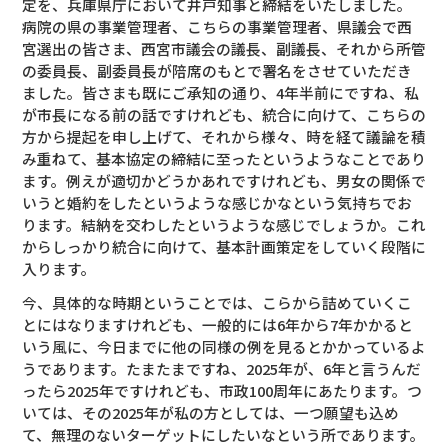
定を、兵庫県庁において井戸知事と締結をいたしました。
病院の県の事業管理者、こちらの事業管理者、県議会で西
宮選出の皆さま、西宮市議会の議長、副議長、それから所管
の委員長、副委員長が陪席のもとで署名をさせていただき
ました。皆さまも既にご承知の通り、4年半前にですね、私
が市長になる前の話ですけれども、統合に向けて、こちらの
方から提起を申し上げて、それから様々、時を経て議論を積
み重ねて、基本協定の締結に至ったというようなことであり
ます。例えが適切かどうかあれですけれども、男女の関係で
いうと婚約をしたというような感じかなという気持ちでお
ります。結納を交わしたというような感じでしょうか。これ
からしっかり統合に向けて、基本計画策定をしていく段階に
入ります。
今、具体的な時期ということでは、こらから詰めていくこ
とにはなりますけれども、一般的には6年から7年かかると
いう風に、今日までに他の同様の例を見るとかかっているよ
うであります。たまたまですね、2025年が、6年と言うんだ
ったら2025年ですけれども、市政100周年にあたります。つ
いては、その2025年が私の方としては、一つ願望も込め
て、無理のないターゲットにしたいなという所であります。