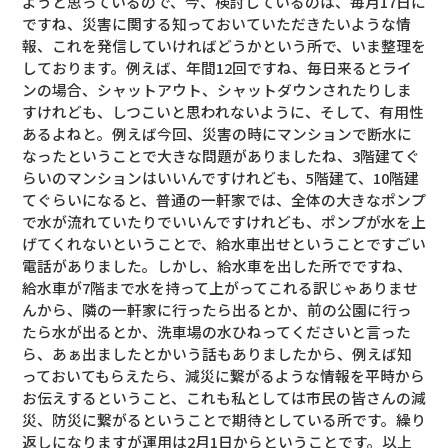
ようと思っているので、今、検討しているのは、毎月17日に
ですね、災害に関する知っておいていただきたいような情
報、これを発信していければどうかという所で、いま整理を
しております。例えば、年間12回ですね、毎日来るとライ
ンの場合、シャットアウト、シャットダウンされたりしま
すけれども、しつこいと思われないように、そして、有用性
あるよねと。例えば今回、災害の時にマンションで断水に
なったということで大きな問題がありましたね、3階建てぐ
らいのマンションはいいんですけれども、5階建て、10階建
てぐらいになると、普通の一軒家では、全体の大きなポンプ
で水が流れていたりでいいんですけれども、ポンプが水を上
げてくれないということで、給水車出せということですごい
電話がありました。しかし、給水車を出した所でですね、
給水車が7階まで水を持って上がってこれる訳じゃありませ
んから、隣の一軒家に行ったら出るとか、前の公園に行っ
たら水が出るとか、洗車場の水ひねってくださいと言った
ら、あぁ出ましたとかいう話もありましたから、例えば知
っておいてもらえたら、減災に繋がるような情報を平時から
お伝えするということ、これも私としては市民の皆さんの減
災、防災に繋がるということで期待としている所です。繰り
返しになりますが運用は2月1日からということです。以上