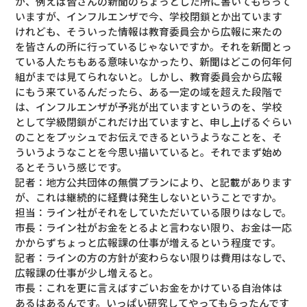
が、例えば皆さんの新聞のちょっとした所に書いてもらって
いますが、インフルエンザで今、学校閉鎖とか出ています
けれども、そういった情報は教育委員会から広報に来たの
を皆さんの所に行っているじゃないですか。それを新聞とっ
ている人たちもある意味いなかったり、新聞はどこの何年何
組がまでは見てられないと。しかし、教育委員会から広報
にもう来ているんだったら、ある一定の域を超えた段階で
は、インフルエンザが予兆が出ていますというのを、学校
として学級閉鎖がこれだけ出ていますと、申し上げるぐらい
のことをプッシュでお伝えできるというようなことを、そ
ういうようなことを今思い描いていると。それでまず始め
るとそういう感じです。
記者：地方公共団体の無償プランにより、と記載があります
が、これは継続的に経費は発生しないということですか。
担当：ライン社がそれをしていただいている限りはなしで。
市長：ライン社がお金をとるよと言わない限り、お金は一応
かからずちょっと広報課の仕事が増えるという程度です。
記者：ラインの方の方針が変わらない限りは費用はなしで、
広報課の仕事が少し増えると。
市長：これを更に言えばすごいお金をかけている自治体は
あるはあるんです。いっぱい研究してやってもらったんです