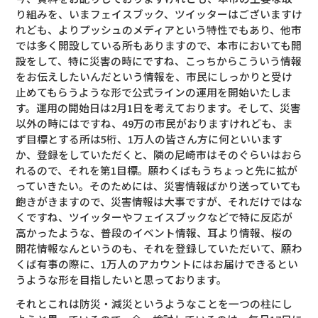
り組みを、いまフェイスブック、ツイッターはございますけ
れども、よりプッシュのメディアという特性でもあり、他市
では多く開設している所もありますので、本市においても開
設をして、特に災害の時にですね、こっちからこういう情報
をお伝えしたいんだという情報を、市民にしっかりと受け
止めてもらうような形で公式ラインの運用を開始いたしま
す。運用の開始日は2月1日を考えております。そして、災害
以外の時にはですね、49万の市民がおりますけれども、ま
ず目標とする所は5桁、1万人の皆さん方に何といいます
か、登録をしていただくと、隣の尼崎市はそのぐらいはおら
れるので、それを第1目標。願わくばもうちょっと先に拡が
っていきたい。そのためには、災害情報ばかり送っていても
飽きがきますので、災害情報は大事ですが、それだけではな
くですね、ツイッターやフェイスブックなどで特に反応が
高かったような、普段のイベント情報、耳より情報、桜の
開花情報なんというのも、それを登録していただいて、願わ
くば有事の際に、1万人のアカウントにはお届けできるとい
うような形を目指したいと思っております。
それとこれは防災・減災というようなことを一つの柱にし