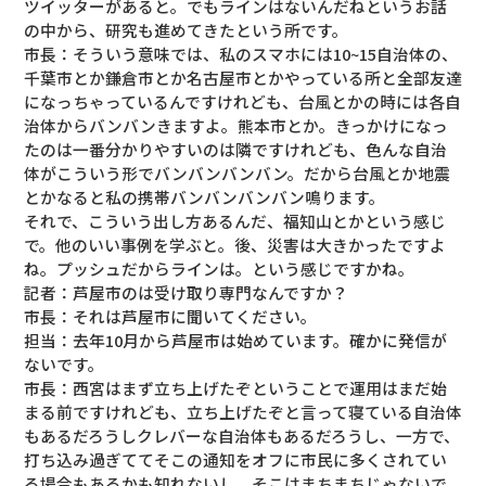
ツイッターがあると。でもラインはないんだねというお話
の中から、研究も進めてきたという所です。
市長：そういう意味では、私のスマホには10~15自治体の、
千葉市とか鎌倉市とか名古屋市とかやっている所と全部友達
になっちゃっているんですけれども、台風とかの時には各自
治体からバンバンきますよ。熊本市とか。きっかけになっ
たのは一番分かりやすいのは隣ですけれども、色んな自治
体がこういう形でバンバンバンバン。だから台風とか地震
とかなると私の携帯バンバンバンバン鳴ります。
それで、こういう出し方あるんだ、福知山とかという感じ
で。他のいい事例を学ぶと。後、災害は大きかったですよ
ね。プッシュだからラインは。という感じですかね。
記者：芦屋市のは受け取り専門なんですか？
市長：それは芦屋市に聞いてください。
担当：去年10月から芦屋市は始めています。確かに発信が
ないです。
市長：西宮はまず立ち上げたぞということで運用はまだ始
まる前ですけれども、立ち上げたぞと言って寝ている自治体
もあるだろうしクレバーな自治体もあるだろうし、一方で、
打ち込み過ぎててそこの通知をオフに市民に多くされてい
る場合もあるかも知れないし、そこはまちまちじゃないで