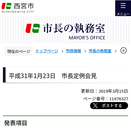
こ
の
メニュー
ペ
ー
ジ
の
先
トップページ
市政情報
市長の執務室
現在のページ
頭
で
定例記者会見
平成30年度 定例記者会見
本
す
文
平成31年1月23日 市長定例会見
平成31年1月23日 市長定例会見
こ
こ
更新日：2019年3月15日
か
ら
ページ番号：11676327
ポストする
発表項目