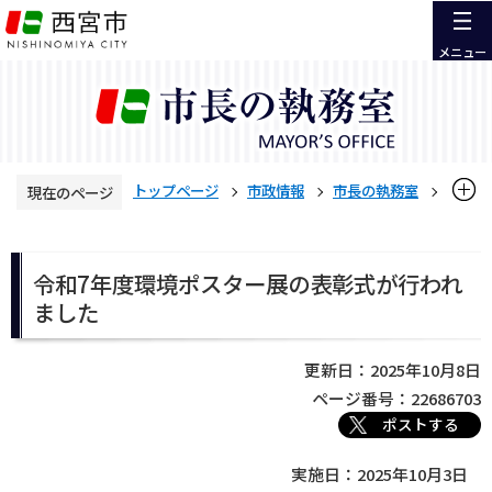
こ
の
メニュー
ペ
ー
ジ
の
先
トップページ
市政情報
市長の執務室
現在のページ
頭
で
活動報告
令和7年度 活動報告
本
す
文
令和7年度環境ポスター展の表彰式が行われました
令和7年度環境ポスター展の表彰式が行われ
こ
ました
こ
か
ら
更新日：2025年10月8日
ページ番号：22686703
ポストする
実施日：2025年10月3日