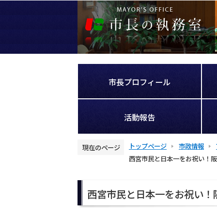
こ
の
ペ
ー
ジ
の
先
市長プロフィール
頭
で
す
活動報告
トップページ
市政情報
現在のページ
西宮市民と日本一をお祝い！阪
本
文
西宮市民と日本一をお祝い！
こ
こ