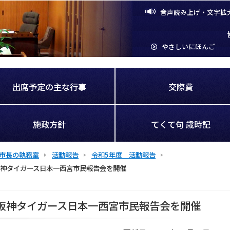
音声読み上げ・文字拡
やさしいにほんご
出席予定の主な行事
交際費
施政方針
てくて句 歳時記
市長の執務室
活動報告
令和5年度 活動報告
神タイガース日本一西宮市民報告会を開催
阪神タイガース日本一西宮市民報告会を開催