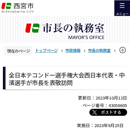
こ
の
メニュー
ペ
ー
ジ
の
先
トップページ
市政情報
市長の執務室
現在のページ
頭
で
活動報告
令和5年度 活動報告
本
す
文
全日本テコンドー選手権大会西日本代表・中濱選手が市長を表
全日本テコンドー選手権大会西日本代表・中
こ
敬訪問
濱選手が市長を表敬訪問
こ
か
ら
更新日：2023年10月12日
ページ番号：43056605
ポストする
実施日：2023年9月25日