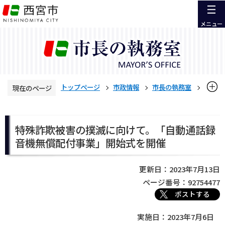
こ
の
メニュー
ペ
ー
ジ
の
先
トップページ
市政情報
市長の執務室
現在のページ
頭
で
活動報告
令和5年度 活動報告
本
す
文
特殊詐欺被害の撲滅に向けて。「自動通話録音機無償配付事
特殊詐欺被害の撲滅に向けて。「自動通話録
こ
業」開始式を開催
音機無償配付事業」開始式を開催
こ
か
ら
更新日：2023年7月13日
ページ番号：92754477
ポストする
実施日：2023年7月6日