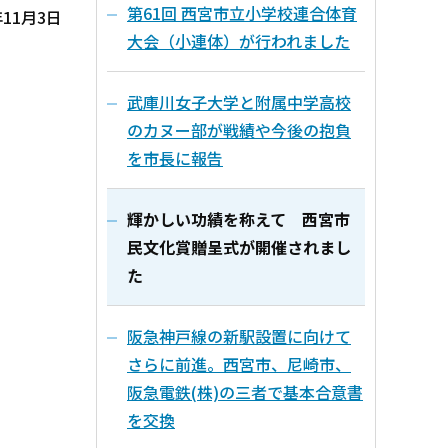
第61回 西宮市立小学校連合体育
11月3日
大会（小連体）が行われました
武庫川女子大学と附属中学高校
のカヌー部が戦績や今後の抱負
を市長に報告
輝かしい功績を称えて 西宮市
民文化賞贈呈式が開催されまし
た
阪急神戸線の新駅設置に向けて
さらに前進。西宮市、尼崎市、
阪急電鉄(株)の三者で基本合意書
を交換