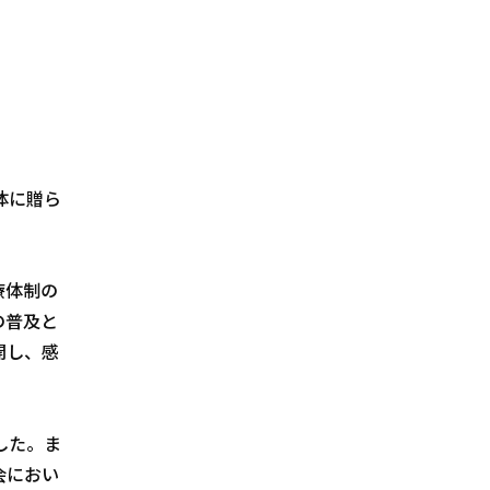
体に贈ら
療体制の
の普及と
開し、感
した。ま
会におい