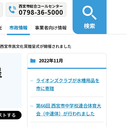
西宮市総合コールセンター
0798-36-5000
検索
光
市政情報
事業者向け情報
 西宮市民文化賞贈呈式が開催されました
2022年11月
呈
ライオンズクラブが水槽用品を
市に寄贈
第66回 西宮市中学校連合体育大
会（中連体）が行われました
ストする