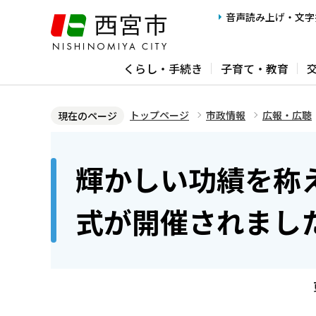
こ
音声読み上げ・文字
の
ペ
くらし・手続き
子育て・教育
ー
ジ
の
トップページ
市政情報
広報・広聴
現在のページ
先
本
頭
文
輝かしい功績を称
で
こ
す
こ
式が開催されまし
か
ら