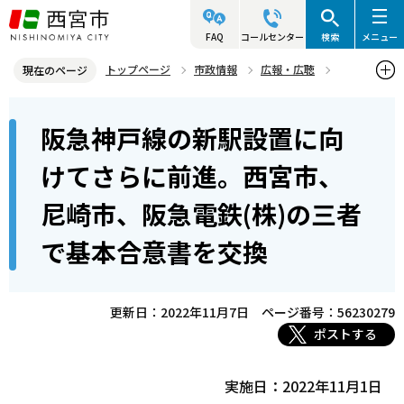
こ
の
FAQ
コールセンター
検索
メニュー
ペ
トップページ
市政情報
広報・広聴
現在のページ
ー
写真ニュース
2022年
2022年11月
本
ジ
阪急神戸線の新駅設置に向
阪急神戸線の新駅設置に向けてさらに前進。西宮市、尼崎市、阪急電
文
の
鉄(株)の三者で基本合意書を交換
こ
先
けてさらに前進。西宮市、
こ
頭
尼崎市、阪急電鉄(株)の三者
か
で
ら
す
で基本合意書を交換
更新日：2022年11月7日
ページ番号：56230279
ポストする
実施日：2022年11月1日