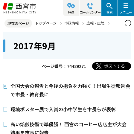
こ
の
FAQ
コールセンター
検索
メニュー
ペ
トップページ
市政情報
広報・広聴
現在のページ
ー
写真ニュース
2017年
2017年9月
本
ジ
2017年9月
文
の
こ
先
こ
頭
ポストする
ページ番号：74489271
か
で
ら
す
全国大会の報告と今後の抱負を力強く！出場生徒報告会
で市長・教育長に
環境ポスター展で入賞の小中学生を市長らが表彰
高い焙煎技術で準優勝！ 西宮のコーヒー店店主が大会
結果を市長に報告