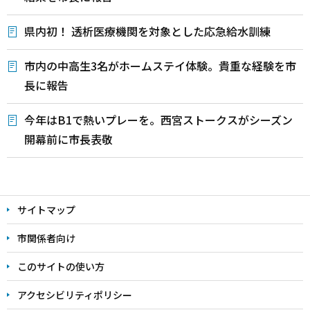
県内初！ 透析医療機関を対象とした応急給水訓練
市内の中高生3名がホームステイ体験。貴重な経験を市
長に報告
今年はB1で熱いプレーを。西宮ストークスがシーズン
開幕前に市長表敬
本
文
サイトマップ
こ
こ
市関係者向け
ま
このサイトの使い方
で
アクセシビリティポリシー