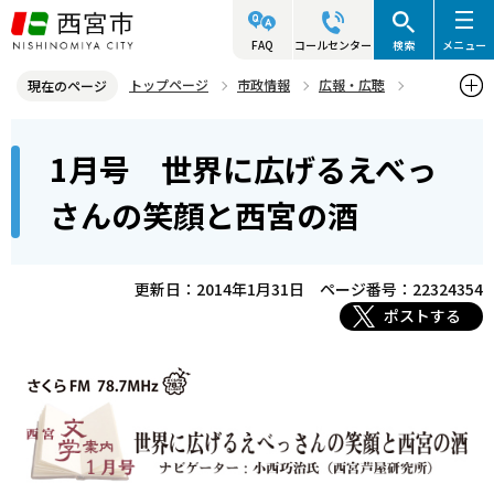
こ
の
FAQ
コールセンター
検索
メニュー
ペ
トップページ
市政情報
広報・広聴
現在のページ
ー
さくらFM
西宮文学案内
2013年度放送分（終了）
本
ジ
1月号 世界に広げるえべっ
1月号 世界に広げるえべっさんの笑顔と西宮の酒
文
の
こ
先
さんの笑顔と西宮の酒
こ
頭
か
で
ら
更新日：2014年1月31日
ページ番号：22324354
す
ポストする