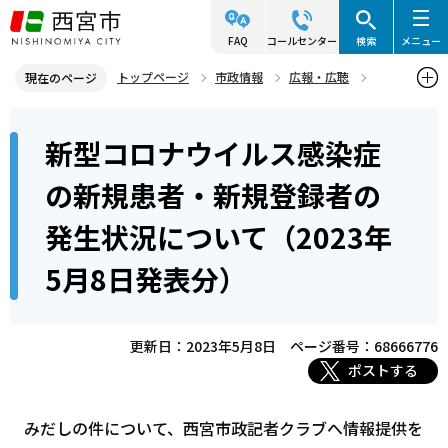
こ
の
FAQ
コールセンター
検索
メニュー
ペ
トップページ
市政情報
広報・広聴
現在のページ
ー
記者発表資料・市長記者会見
2023年
2023年5月
本
ジ
新型コロナウイルス感染症
新型コロナウイルス感染症の新規患者・新規登録者の発生状況につい
文
の
て（2023年5月8日発表分）
こ
先
の新規患者・新規登録者の
こ
頭
発生状況について（2023年
か
で
ら
す
5月8日発表分）
更新日：2023年5月8日
ページ番号：68666776
ポストする
みだしの件について、西宮市政記者クラブへ情報提供を