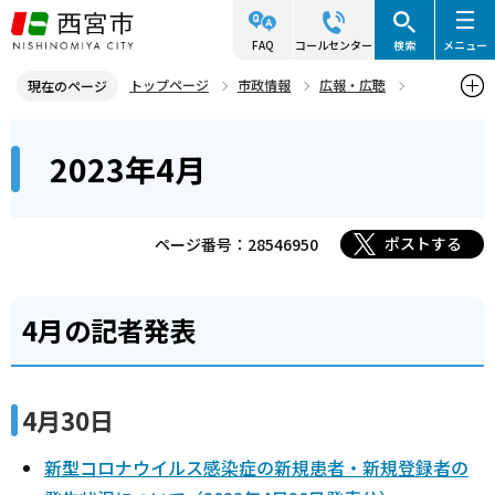
こ
の
FAQ
コールセンター
検索
メニュー
ペ
トップページ
市政情報
広報・広聴
現在のページ
ー
記者発表資料・市長記者会見
2023年
2023年4月
本
ジ
2023年4月
文
の
こ
先
こ
頭
ポストする
ページ番号：28546950
か
で
ら
す
4月の記者発表
4月30日
新型コロナウイルス感染症の新規患者・新規登録者の