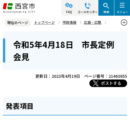
こ
の
FAQ
コールセンター
検索
メニュー
ペ
トップページ
市政情報
広報・広聴
現在のページ
ー
記者発表資料・市長記者会見
2023年
2023年4月
本
ジ
令和5年4月18日 市長定例
令和5年4月18日 市長定例会見
文
の
こ
先
会見
こ
頭
か
で
ら
更新日：2023年4月19日
ページ番号：21463655
す
ポストする
発表項目