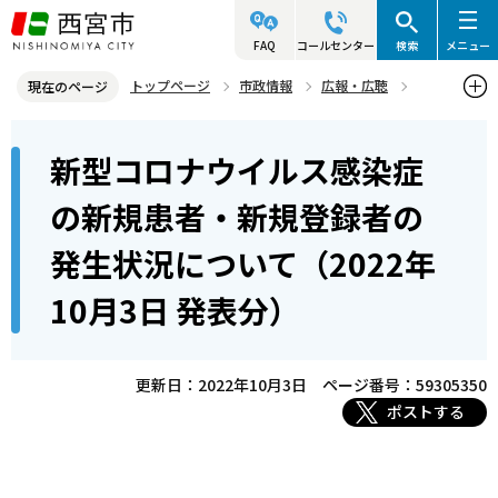
こ
の
FAQ
コールセンター
検索
メニュー
ペ
トップページ
市政情報
広報・広聴
現在のページ
ー
記者発表資料・市長記者会見
2022年
2022年10月
本
ジ
新型コロナウイルス感染症
新型コロナウイルス感染症の新規患者・新規登録者の発生状況につい
文
の
て（2022年10月3日 発表分）
こ
先
の新規患者・新規登録者の
こ
頭
発生状況について（2022年
か
で
ら
す
10月3日 発表分）
更新日：2022年10月3日
ページ番号：59305350
ポストする