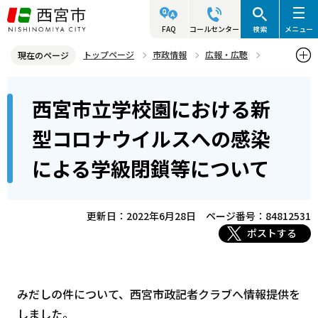
こ
の
FAQ
コールセンター
検索
メニュー
ペ
トップページ
市政情報
広報・広聴
現在のページ
ー
記者発表資料・市長記者会見
2022年
2022年6月
本
ジ
西宮市立学校園における新
西宮市立学校園における新型コロナウイルスへの感染による学級閉鎖
文
の
等について
こ
先
型コロナウイルスへの感染
こ
頭
による学級閉鎖等について
か
で
ら
す
更新日：2022年6月28日
ページ番号：84812531
ポストする
みだしの件について、西宮市政記者クラブへ情報提供を
しました。