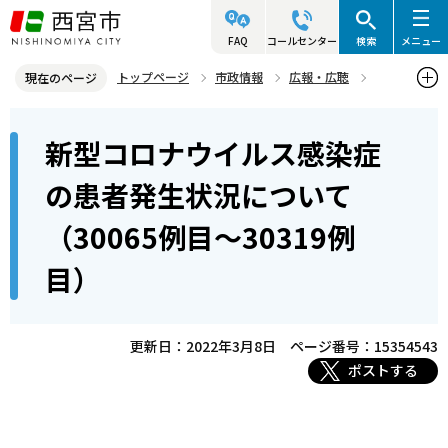
こ
の
FAQ
コールセンター
検索
メニュー
ペ
トップページ
市政情報
広報・広聴
現在のページ
ー
記者発表資料・市長記者会見
2022年
2022年3月
本
ジ
新型コロナウイルス感染症
新型コロナウイルス感染症の患者発生状況について（30065例目～3
文
の
0319例目）
こ
先
の患者発生状況について
こ
頭
（30065例目～30319例
か
で
ら
す
目）
更新日：2022年3月8日
ページ番号：15354543
ポストする