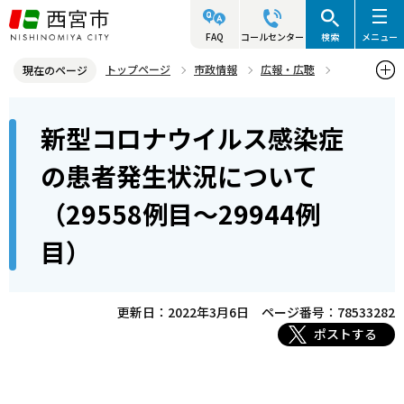
こ
の
FAQ
コールセンター
検索
メニュー
ペ
トップページ
市政情報
広報・広聴
現在のページ
ー
記者発表資料・市長記者会見
2022年
2022年3月
本
ジ
新型コロナウイルス感染症
新型コロナウイルス感染症の患者発生状況について（29558例目～2
文
の
9944例目）
こ
先
の患者発生状況について
こ
頭
（29558例目～29944例
か
で
ら
す
目）
更新日：2022年3月6日
ページ番号：78533282
ポストする