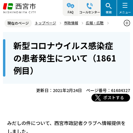
こ
の
FAQ
コールセンター
検索
メニュー
ペ
トップページ
市政情報
広報・広聴
現在のページ
ー
記者発表資料・市長記者会見
2021年
2021年2月
本
ジ
新型コロナウイルス感染症
新型コロナウイルス感染症の患者発生について（1861例目）
文
の
こ
先
の患者発生について（1861
こ
頭
例目）
か
で
ら
す
更新日：2021年2月24日
ページ番号：61684327
ポストする
みだしの件について、西宮市政記者クラブへ情報提供を
しました。