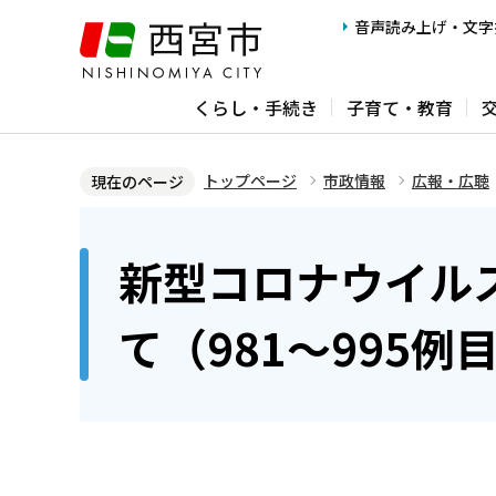
こ
音声読み上げ・文字
の
ペ
くらし・手続き
子育て・教育
ー
ジ
の
トップページ
市政情報
広報・広聴
現在のページ
先
本
頭
文
新型コロナウイル
で
こ
す
こ
て（981～995例
か
ら