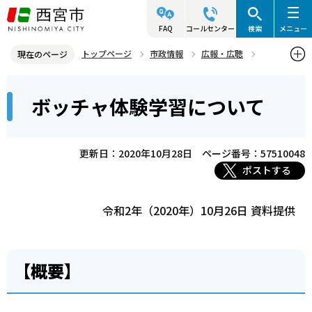
こ
の
FAQ
コールセンター
検索
メニュー
ペ
トップページ
市政情報
広報・広聴
現在のページ
ー
記者発表資料・市長記者会見
2020年
2020年10月
本
ジ
ボッチャ体験学習について
ボッチャ体験学習について
文
の
こ
先
こ
頭
更新日：2020年10月28日
ページ番号：57510048
か
で
ポストする
ら
す
令和2年（2020年）10月26日 資料提供
【概要】