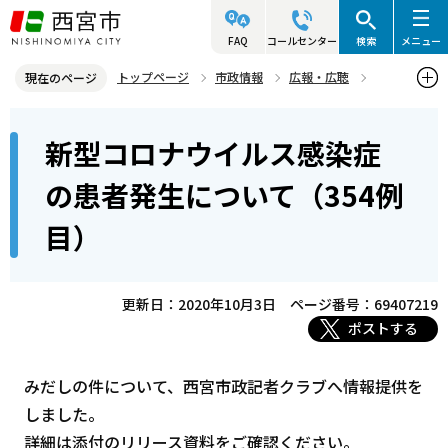
こ
の
FAQ
コールセンター
検索
メニュー
ペ
トップページ
市政情報
広報・広聴
現在のページ
ー
記者発表資料・市長記者会見
2020年
2020年10月
本
ジ
新型コロナウイルス感染症
新型コロナウイルス感染症の患者発生について（354例目）
文
の
こ
先
の患者発生について（354例
こ
頭
目）
か
で
ら
す
更新日：2020年10月3日
ページ番号：69407219
ポストする
みだしの件について、西宮市政記者クラブへ情報提供を
しました。
詳細は添付のリリース資料をご確認ください。