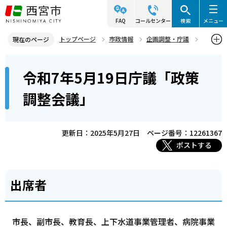
こ
の
FAQ
コールセンター
検索
メニュー
ペ
トップページ
市政情報
企画調整・庁議
現在のページ
ー
政策調整会議
令和7年度
本
ジ
令和7年5月19日庁議「政策
令和7年5月19日庁議「政策調整会議」
文
の
こ
先
調整会議」
こ
頭
か
で
ら
更新日：2025年5月27日
ページ番号：12261367
す
ポストする
出席者
市長、副市長、教育長、上下水道事業管理者、病院事業