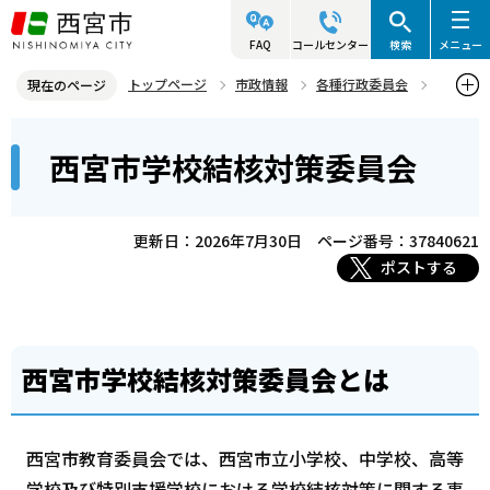
こ
の
FAQ
コールセンター
検索
メニュー
ペ
トップページ
市政情報
各種行政委員会
現在のページ
ー
教育委員会
西宮市学校結核対策委員会
本
ジ
西宮市学校結核対策委員会
文
の
こ
先
こ
頭
更新日：2026年7月30日
ページ番号：37840621
か
で
ポストする
ら
す
西宮市学校結核対策委員会とは
西宮市教育委員会では、西宮市立小学校、中学校、高等
学校及び特別支援学校における学校結核対策に関する事