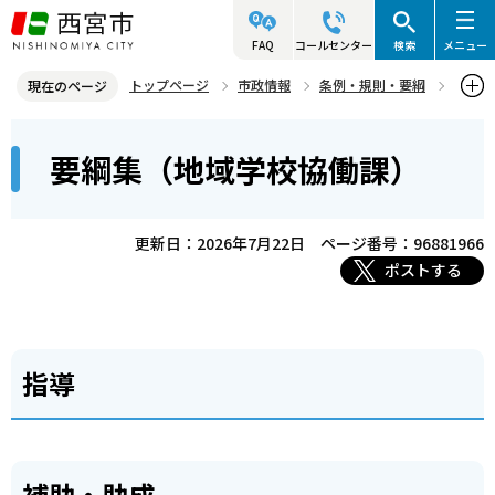
こ
の
FAQ
コールセンター
検索
メニュー
ペ
トップページ
市政情報
条例・規則・要綱
現在のページ
ー
要綱集
教育委員会
要綱集（地域学校協働課）
本
ジ
要綱集（地域学校協働課）
文
の
こ
先
こ
頭
更新日：2026年7月22日
ページ番号：96881966
か
で
ポストする
ら
す
指導
補助・助成