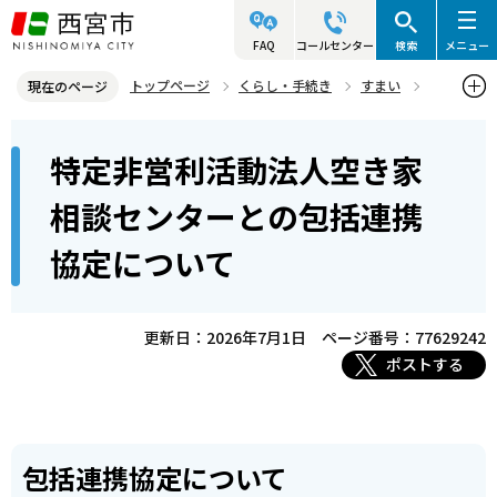
こ
の
FAQ
コールセンター
検索
メニュー
ペ
トップページ
くらし・手続き
すまい
現在のページ
ー
空き家
空き家利活用
本
ジ
特定非営利活動法人空き家
特定非営利活動法人空き家相談センターとの包括連携協定について
文
の
こ
先
相談センターとの包括連携
こ
頭
協定について
か
で
ら
す
更新日：2026年7月1日
ページ番号：77629242
ポストする
包括連携協定について