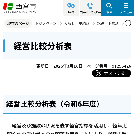
こ
の
FAQ
コールセンター
検索
メニュー
ペ
トップページ
くらし・手続き
水道・下水道
現在のページ
ー
水道・下水道の経営情報・長期計画
経営比較分析表
本
ジ
経営比較分析表
文
の
こ
先
こ
頭
更新日：2026年3月16日
ページ番号：91255426
か
で
ポストする
ら
す
経営比較分析表（令和6年度）
経営及び施設の状況を表す経営指標を活用し、経年比
較や他公営企業との比較等を行うことにより、経営の現